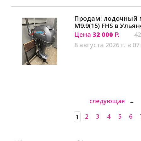
Продам: лодочный 
M9.9(15) FHS в Улья
Цена
32 000
42
Р.
8 августа 2026 г. в 07
следующая
→
2
3
4
5
6
1