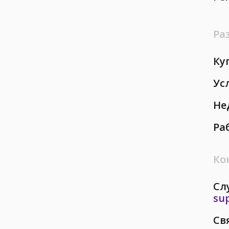
Ра
Ку
Ус
Не
Ра
Ко
Сл
su
Св