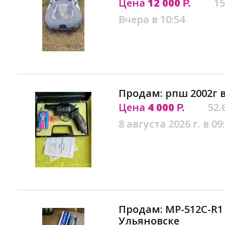
Цена
12 000
15
Р.
Вчера в 10:54
Продам: рпш 2002г 
Цена
4 000
52.
Р.
8 августа 2026 г. в 09
Продам: МР-512С-R1
Ульяновске