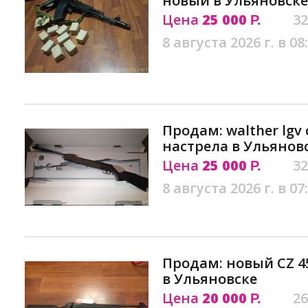
новый в Ульяновске
Цена
25 000
32
Р.
8 августа 2026 г. в 08
Продам: walther lgv 
настрела в Ульянов
Цена
25 000
32
Р.
8 августа 2026 г. в 07
Продам: новый CZ 457
в Ульяновске
Цена
20 000
26
Р.