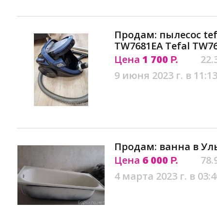
Продам: пылесос tefa
TW7681EA Tefal TW7
Цена
1 700
22.
Р.
9 июня 2023 г. в 11:1
Продам: ванна в Ул
Цена
6 000
78.
Р.
4 марта 2023 г. в 03:4