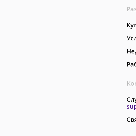
Ра
Ку
Ус
Не
Ра
Ко
Сл
su
Св