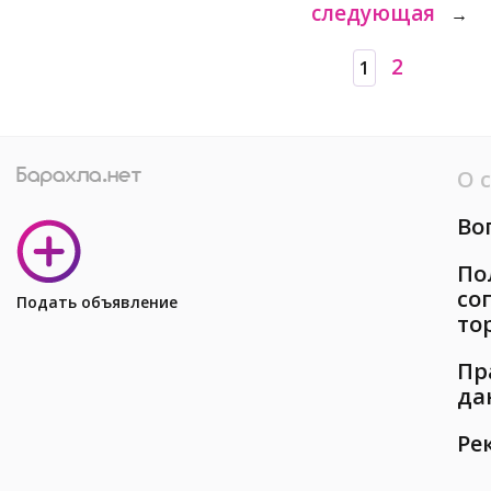
следующая
→
2
1
О 
Во
По
со
Подать объявление
то
Пр
да
Ре