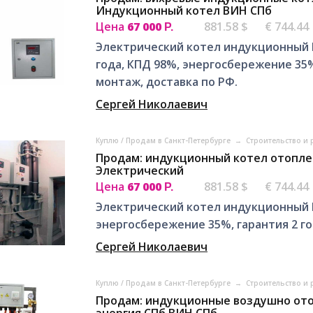
Индукционный котел ВИН СПб
Цена
67 000
881.58 $
€ 744.44
Р.
Электрический котел индукционный В
года, КПД 98%, энергосбережение 35%
монтаж, доставка по РФ.
Сергей Николаевич
Куплю / Продам в Санкт-Петербурге
→
Строительство и 
Продам: индукционный котел отопле
Электрический
Цена
67 000
881.58 $
€ 744.44
Р.
Электрический котел индукционный 
энергосбережение 35%, гарантия 2 год
Сергей Николаевич
Куплю / Продам в Санкт-Петербурге
→
Строительство и 
Продам: индукционные воздушно от
энергия СПб ВИН СПб