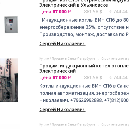
Электрический в Ульяновске
Цена
67 000
881.58 $
€ 744.44
Р.
. Индукционные котлы ВИН СПб до 80 к
энергосбережение 35%, отсутствие на
Производство, монтаж, доставка по РФ
Сергей Николаевич
Куплю / Продам в Санкт-Петербурге
→
Строительство и 
Продам: индукционный котел отопл
Электрический
Цена
67 000
881.58 $
€ 744.44
Р.
Котлы индукционные ВИН СПб в Санкт
полная автоматизация, энергосбереж
Николаевич. +79626992898, +7(812)900
Сергей Николаевич
Куплю / Продам в Санкт-Петербурге
→
Строительство и 