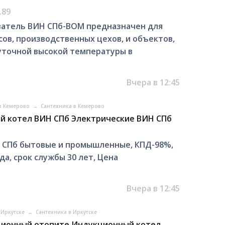
.89
ватель ВИН СПб-ВОМ предназначен для
ов, производственных цехов, и объектов,
уточной высокой температуры в
Вчера в 12:45
 в Кемерово
→
Сантехника в Кемерово
й котел ВИН СПб Электрические ВИН СПб
 СПб бытовые и промышленные, КПД-98%,
да, срок службы 30 лет, Цена
Вчера в 12:45
 Иркутске
→
Сантехника в Иркутске
ционный отопите Индукционный котел