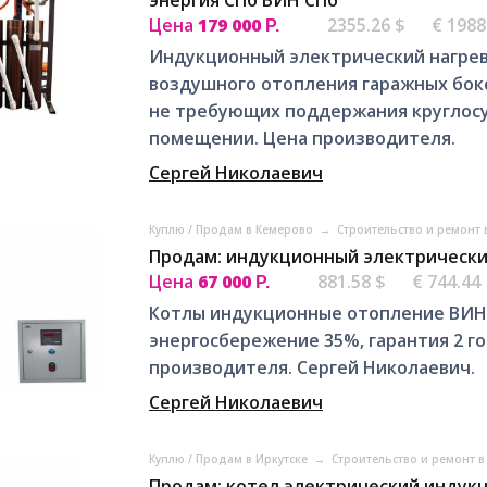
Цена
179 000
2355.26 $
€ 1988
Р.
Индукционный электрический нагре
воздушного отопления гаражных бокс
не требующих поддержания круглос
помещении. Цена производителя.
Сергей Николаевич
Куплю / Продам в Кемерово
→
Строительство и ремонт
Продам: индукционный электрически
Цена
67 000
881.58 $
€ 744.44
Р.
Котлы индукционные отопление ВИН
энергосбережение 35%, гарантия 2 го
производителя. Сергей Николаевич.
Сергей Николаевич
Куплю / Продам в Иркутске
→
Строительство и ремонт в
Продам: котел электрический индук