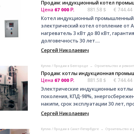
Продам: индукционный котел промы
Цена
67 000
881.58 $
€ 744.44
Р.
Котел индукционный промышленный В
электрический котел отопление от 
нагреватель 3 кВт до 80 кВт, гаранти
долговечность 30 лет....
Сергей Николаевич
Куплю / Продам в Белгороде
→
Строительство и ремон
Продам: котлы индукционная промы
Цена
67 000
881.58 $
€ 744.44
Р.
Электрические индукционные котлы
поколения, КПД-98%, энергосбережени
накипи, срок эксплуатации 30 лет, пр
Сергей Николаевич
Куплю / Продам в Санкт-Петербурге
→
Строительство и 