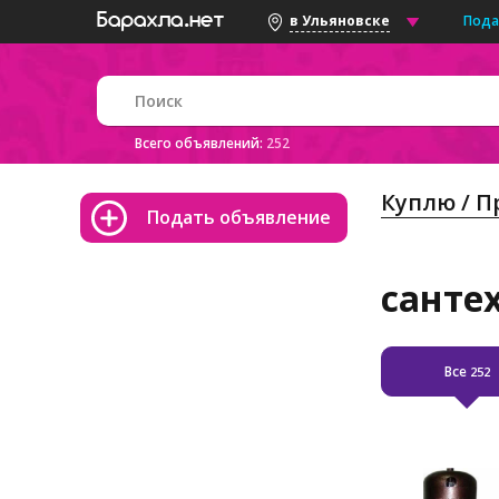
Пода
в Ульяновске
Всего объявлений:
252
Куплю / 
Подать объявление
санте
Все
252