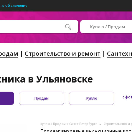
ть объявление
Куплю / Продам
Продам
Строительство и ремонт
Сантех
хника в Ульяновске
с фо
Продам
Куплю
Куплю / Продам в Санкт-Петербурге
→
Строительство и 
Продам: вихревые индукционные кот