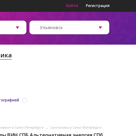
Войти
Регистрация
Ульяновск
ника
тографией
ремонт в Санкт-Петербурге
→
Сантехника в Санкт-Петербурге
лы ВИН СПБ Альтернативная энергия СПб