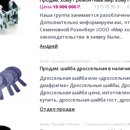
Цена
10 000 000
131578.95 $
€
Р.
Наша группа занимается разоблачени
Дополнительно информируем вас, чт
Семеновной Розенберг (ООО «Мир хо
законодательства: в заявку были...
Андрей
Куплю / Продам в Екатеринбурге
→
Строительство и ре
Продам: шайба дроссельная в наличи
Дроссельная шайба или «дроссельна
диафрагма» Дроссельные шайбы, Дро
Дроссельная шайба цена, изготовлен
купить, дроссельная шайба гост, дрос
Отдел продаж
Куплю / Продам в Москве
→
Строительство и ремонт в 