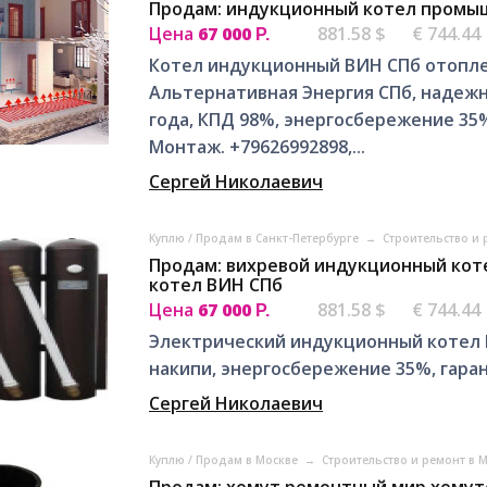
Продам: индукционный котел промы
Цена
67 000
881.58 $
€ 744.44
Р.
Котел индукционный ВИН СПб отопле
Альтернативная Энергия СПб, надежны
года, КПД 98%, энергосбережение 35%
Монтаж. +79626992898,...
Сергей Николаевич
Куплю / Продам в Санкт-Петербурге
→
Строительство и 
Продам: вихревой индукционный ко
котел ВИН СПб
Цена
67 000
881.58 $
€ 744.44
Р.
Электрический индукционный котел 
накипи, энергосбережение 35%, гарант
Сергей Николаевич
Куплю / Продам в Москве
→
Строительство и ремонт в 
Продам: хомут ремонтный мир хомут