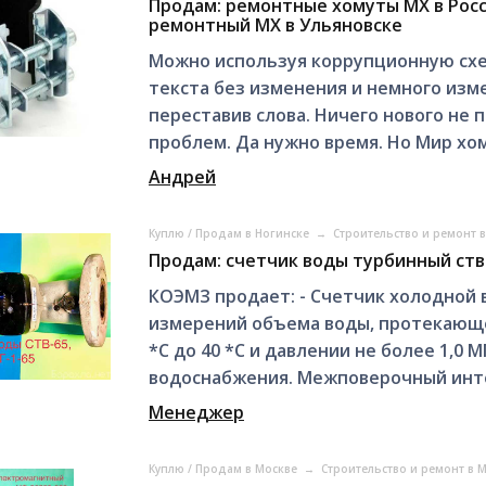
Продам: ремонтные хомуты МХ в Росс
ремонтный МХ в Ульяновске
Можно используя коррупционную схе
текста без изменения и немного изм
переставив слова. Ничего нового не 
проблем. Да нужно время. Но Мир хом
Андрей
Куплю / Продам в Ногинске
→
Строительство и ремонт 
Продам: счетчик воды турбинный ств-
КОЭМЗ продает: - Счетчик холодной 
измерений объема воды, протекающе
*С до 40 *С и давлении не более 1,0
водоснабжения. Межповерочный интер
Менеджер
Куплю / Продам в Москве
→
Строительство и ремонт в 