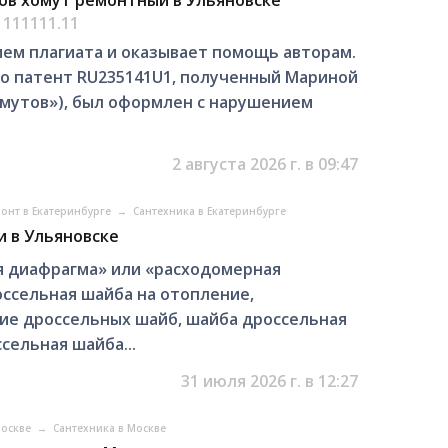
 111111.11
ем плагиата и оказывает помощь авторам.
о патент RU235141U1, полученный Мариной
мутов»), был оформлен с нарушением
2 августа 2026 г. в 09:47
монт в Екатеринбурге
→
Сантехника в Екатеринбурге
и в Ульяновске
я диафрагма» или «расходомерная
ссельная шайба на отопление,
ие дроссельных шайб, шайба дроссельная
сельная шайба...
31 июля 2026 г. в 12:27
Москве
→
Сантехника в Москве