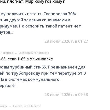
ии. плогиат. Мир хомутов хомут
му получить патент. Скопировав 70%
енив другой заменив синонимами и
придумав. Но оспорить такой патент нет
утов...
28 июля 2026 г. в 01:27
в Ногинске
→
Сантехника в Ногинске
65, ствг-1-65 в Ульяновске
воды турбинный ств-65. Предназначен для
й по трубопроводу при температуре от 0
 МПа в системах коммунального
вал 6...
28 июля 2026 г. в 09:58
Москве
→
Сантехника в Москве