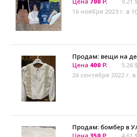
Цена
700
9.21 
Р.
16 ноября 2023 г. в 1
Продам: вещи на де
Цена
400
5.26 
Р.
26 сентября 2022 г. в
Продам: бомбер в У
Цена
350
4.61 
Р.