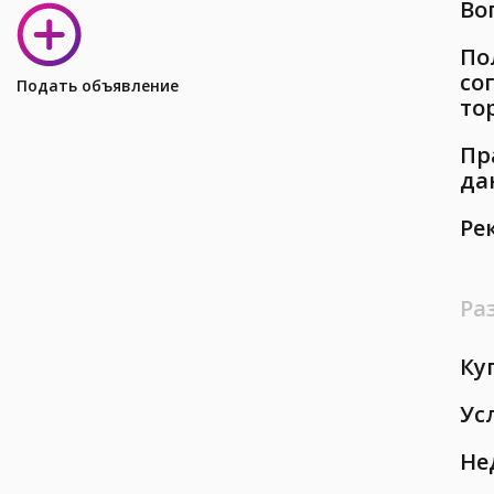
Во
По
со
Подать объявление
то
Пр
да
Ре
Ра
Ку
Ус
Не