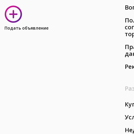
Во
По
со
Подать объявление
то
Пр
да
Ре
Ра
Ку
Ус
Не