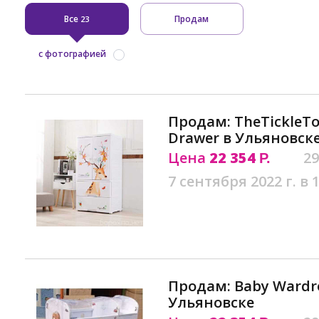
Все
Продам
23
с фотографией
Продам: TheTickleToe
Drawer в Ульяновск
Цена
22 354
29
Р.
7 сентября 2022 г. в 
Продам: Baby Wardro
Ульяновске