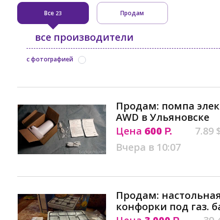
Все
Продам
23
все производители
с фотографией
Продам: помпа элек
AWD в Ульяновске
Цена
600
7.89 
Р.
Вчера в 10:07
Продам: настольная
конфорки под газ. б