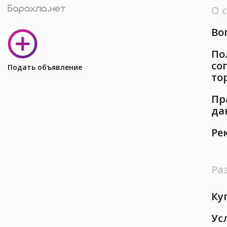
О 
Во
По
со
Подать объявление
то
Пр
да
Ре
Ра
Ку
Ус