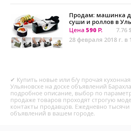
Продам: машинка д
суши и роллов в Ул
Цена
590
7.76 
Р.
28 февраля 2018 г. в 
✔ Купить новые или б/у прочая кухонная
Ульяновске на доске объявлений Барахла
подробное описание, выбор по параметр
продаже товаров проходят строгую мод
контакты продавцов. Ежедневно тысячи
объявлений в вашем городе.