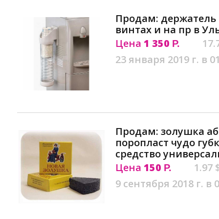
Продам: держатель 
винтах и на пр в Ул
Цена
1 350
17.
Р.
23 января 2019 г. в 0
Продам: золушка а
поропласт чудо губ
средство универсал
Цена
150
1.97 
Р.
9 сентября 2018 г. в 