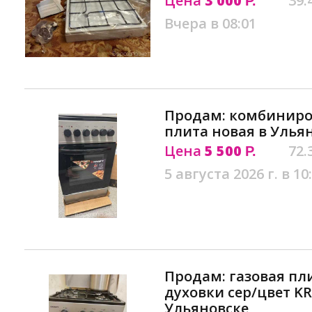
Цена
3 000
39.
Р.
Вчера в 08:01
Продам: комбиниро
плита новая в Улья
Цена
5 500
72.
Р.
5 августа 2026 г. в 10
Продам: газовая пл
духовки сер/цвет KR
Ульяновске