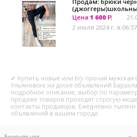
Продам: брюки чер
(джоггеры)школьны
Цена
1 600
21.
Р.
2 июля 2024 г. в 06:37
✔ Купить новые или б/у прочая мужская 
Ульяновске на доске объявлений Барахла
подробное описание, выбор по параметр
продаже товаров проходят строгую мод
контакты продавцов. Ежедневно тысячи
объявлений в вашем городе.