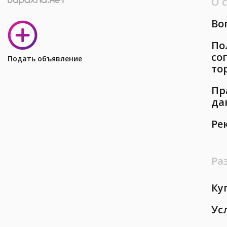
О 
Во
По
со
Подать объявление
то
Пр
да
Ре
Ра
Ку
Ус