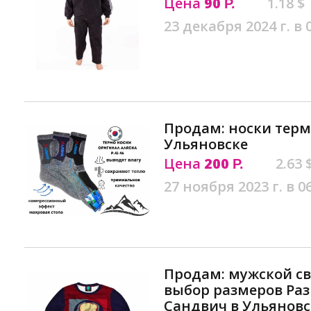
Цена
90
1.18 $
Р.
23 декабря 2024 г. в 
Продам: носки терм
Ульяновске
Цена
200
2.63 
Р.
27 ноября 2023 г. в 0
Продам: мужской с
выбор размеров Разм
Сандвич в Ульяновс