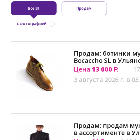
Все
Продам
59
с фотографией
Продам: ботинки м
Bocaccho SL в Ульян
Цена
13 000
17
Р.
3 августа 2026 г. в 03
Продам: продам му
в ассортименте в У