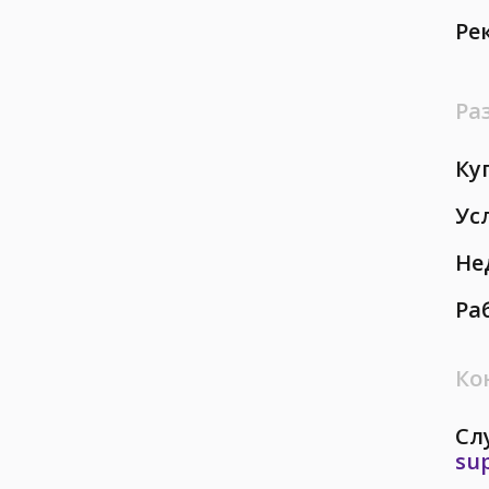
Ре
Ра
Ку
Ус
Не
Ра
Ко
Сл
su