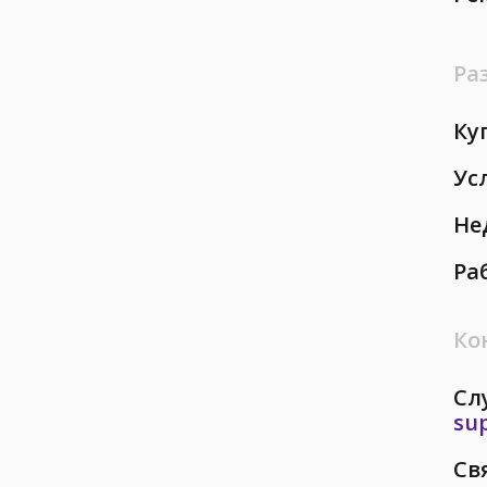
Ра
Ку
Ус
Не
Ра
Ко
Сл
su
Св