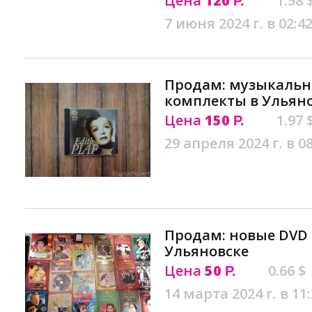
Цена
120
1.58 
Р.
7 июня 2024 г. в 02:4
Продам: музыкальн
комплекты в Ульян
Цена
150
1.97 
Р.
29 апреля 2024 г. в 0
Продам: новые DVD 
Ульяновске
Цена
50
0.66 $
Р.
14 марта 2024 г. в 11