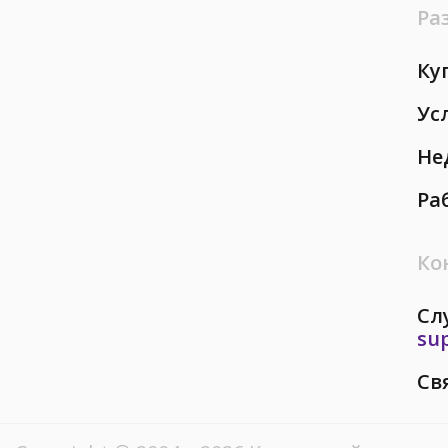
Ра
Ку
Ус
Не
Ра
Ко
Сл
su
Св