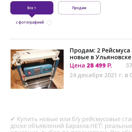
Все
Продам
1
с фотографией
Продам: 2 Рейсмуса 
новые в Ульяновске
Цена
28 499
37
Р.
24 декабря 2021 г. в 
✔ Купить новые или б/у рейсмусовые ста
доске объявлений Барахла.НЕТ: реальны