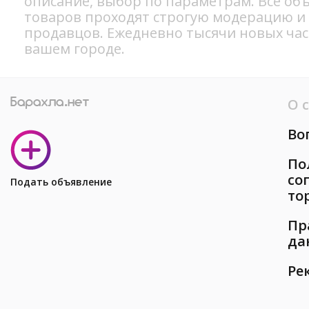
описание, выбор по параметрам. Все об
товаров проходят строгую модерацию и
продавцов. Ежедневно тысячи новых ча
вашем городе.
О 
Во
По
со
Подать объявление
то
Пр
да
Ре