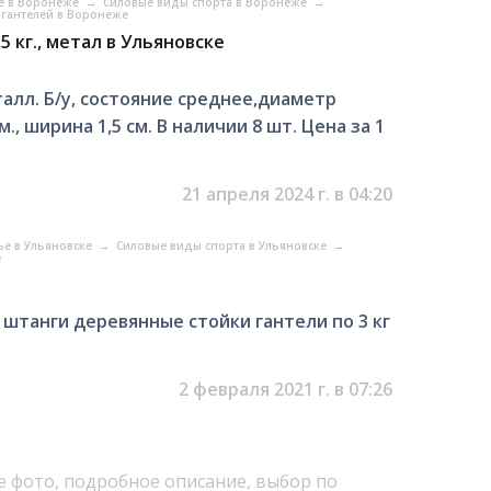
ье в Воронеже
→
Силовые виды спорта в Воронеже
→
 гантелей в Воронеже
5 кг., метал в Ульяновске
еталл. Б/у, состояние среднее,диаметр
., ширина 1,5 см. В наличии 8 шт. Цена за 1
21 апреля 2024 г. в 04:20
ье в Ульяновске
→
Силовые виды спорта в Ульяновске
→
е
 штанги деревянные стойки гантели по 3 кг
2 февраля 2021 г. в 07:26
е фото, подробное описание, выбор по