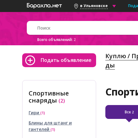
Пода
в Ульяновске
Всего объявлений:
2
Куплю / 
Подать объявление
ды
Спорт
Спортивные
снаряды
(2)
Все
Гири
2
(1)
Блины для штанг и
гантелей
(1)