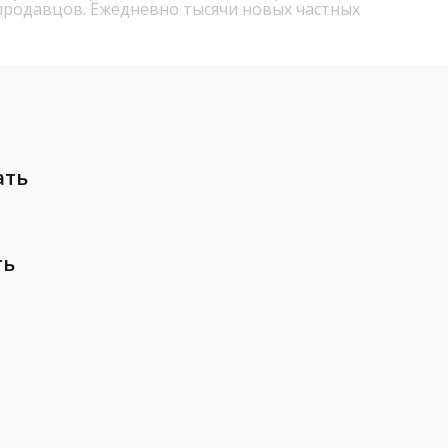
продавцов. Ежедневно тысячи новых частных
ать
ть