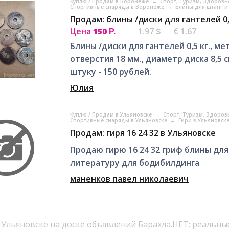
Куплю / Продам в Воронеже
→
Спорт, Tуризм, Здоров
Спортивные снаряды в Воронеже
→
Блины для штанг и
Продам: блины /диски для гантелей 0,
Цена
150
1.97 $
€ 1.67
Р.
Блины /диски для гантелей 0,5 кг., м
отверстия 18 мм., диаметр диска 8,5 см
штуку - 150 рублей.
Юлия
Куплю / Продам в Ульяновске
→
Спорт, Tуризм, Здоров
Спортивные снаряды в Ульяновске
→
Гири в Ульяновск
Продам: гиря 16 24 32 в Ульяновске
Продаю гирю 16 24 32 гриф блины для
литературу для бодибилдинга
маненков павел николаевич
 Ульяновске на доске объявлений Барахла.НЕТ: реальны