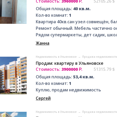
Стоимость:
3960000
52105.26 $
Р.
Общая площадь:
40 кв.м.
Кол-во комнат:
1
Квартира 40кв.сан узел совмещён, ба
Ремонт обычный. Мебель частично ос
Рядом супермаркеты, дет садик, школа
Жанна
Недвижимость в Ульяновске
→
Продажа недвижимости
Продам: квартиру в Ульяновске
Стоимость:
3900000
51315.79 $
Р.
Общая площадь:
53,4 кв.м.
Кол-во комнат:
1
Куплю, продам недвижимость
Сергей
Недвижимость в Ульяновске
→
Продажа недвижимости