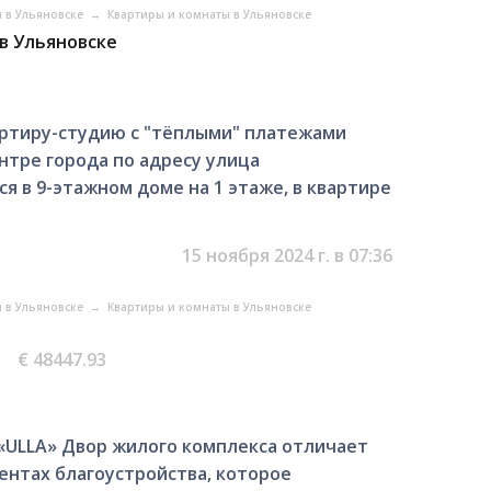
 в Ульяновске
→
Квартиры и комнаты в Ульяновске
 в Ульяновске
ртиру-студию с "тёплыми" платежами
нтре города по адресу улица
ся в 9-этажном доме на 1 этаже, в квартире
.
15 ноября 2024 г. в 07:36
 в Ульяновске
→
Квартиры и комнаты в Ульяновске
€ 48447.93
«ULLA» Двор жилого комплекса отличает
ентах благоустройства, которое