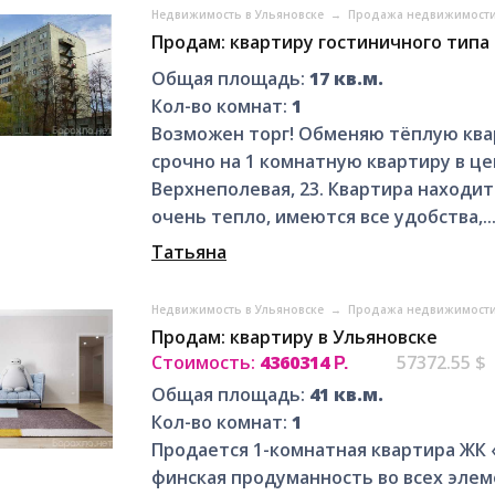
Недвижимость в Ульяновске
→
Продажа недвижимости
Продам: квартиру гостиничного типа
Общая площадь:
17 кв.м.
Кол-во комнат:
1
Возможен торг! Обменяю тёплую ква
срочно на 1 комнатную квартиру в це
Верхнеполевая, 23. Квартира находит
очень тепло, имеются все удобства,..
Татьяна
Недвижимость в Ульяновске
→
Продажа недвижимости
Продам: квартиру в Ульяновске
Стоимость:
4360314
57372.55 $
Р.
Общая площадь:
41 кв.м.
Кол-во комнат:
1
Продается 1-комнатная квартира ЖК 
финская продуманность во всех элем