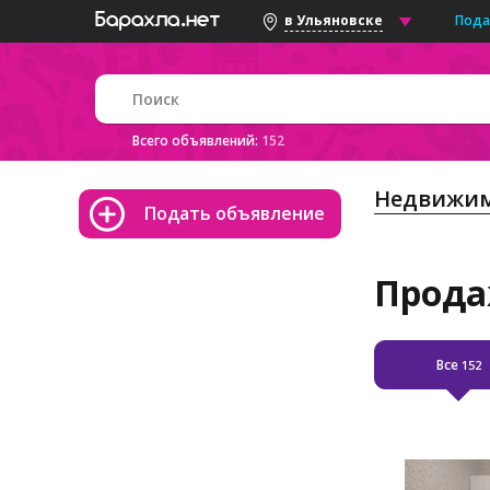
Пода
в Ульяновске
Всего объявлений:
152
Недвижим
Подать объявление
Прода
Все
152