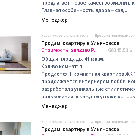
предлагает новое качество жизни в 
Главная особенность двора – сад...
Менеджер
Недвижимость в Ульяновске
→
Продажа недвижимости
Продам: квартиру в Ульяновске
Стоимость:
5042260
66345.53 $
Р.
Общая площадь:
41 кв.м.
Кол-во комнат:
1
Продается 1-комнатная квартира ЖК
продолжается интерьером лобби. К
разработала уникальные стилистиче
пользования, в каждом уголке котор
Менеджер
Недвижимость в Ульяновске
→
Продажа недвижимости
Продам: квартиру в Ульяновске