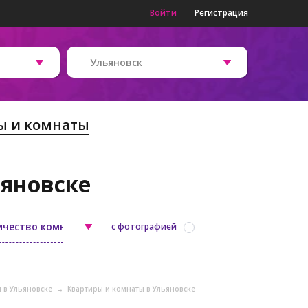
Войти
Регистрация
Ульяновск
ы и комнаты
ьяновске
ичество комнат
с фотографией
 в Ульяновске
→
Квартиры и комнаты в Ульяновске