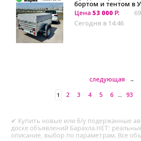
бортом и тентом в 
Цена
53 000
69
Р.
Сегодня в 14:46
следующая
→
2
3
4
5
6
93
1
...
✔ Купить новые или б/у подержанные ав
доске объявлений Барахла.НЕТ: реальны
описание, выбор по параметрам. Все об