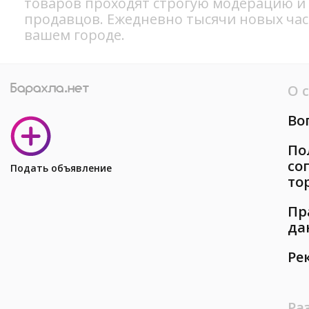
товаров проходят строгую модерацию и
продавцов. Ежедневно тысячи новых ча
вашем городе.
О 
Во
По
со
Подать объявление
то
Пр
да
Ре
Ра