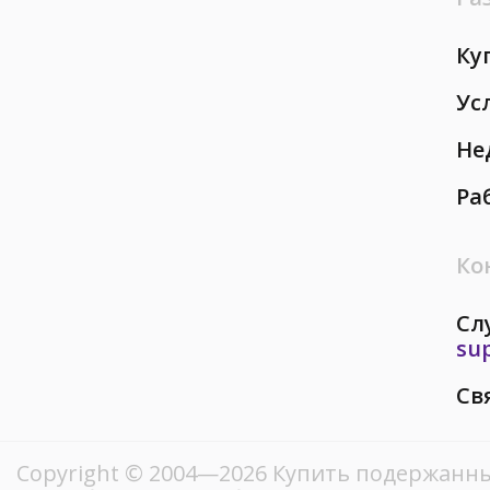
Ку
Ус
Не
Ра
Ко
Сл
su
Св
Copyright © 2004—2026 Купить подержанны