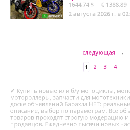
1644.74 $
€ 1388.89
2 августа 2026 г. в 02
следующая
→
2
3
4
1
✔ Купить новые или б/у мотоциклы, мопе
мотороллеры, запчасти для мототехники
доске объявлений Барахла.НЕТ: реальны
описание, выбор по параметрам. Все об
товаров проходят строгую модерацию и
продавцов. Ежедневно тысячи новых ча