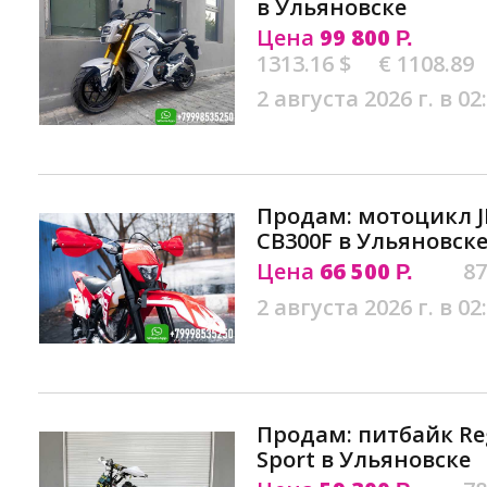
в Ульяновске
Цена
99 800
Р.
1313.16 $
€ 1108.89
2 августа 2026 г. в 02
Продам: мотоцикл J
CB300F в Ульяновск
Цена
66 500
87
Р.
2 августа 2026 г. в 02
Продам: питбайк Re
Sport в Ульяновске