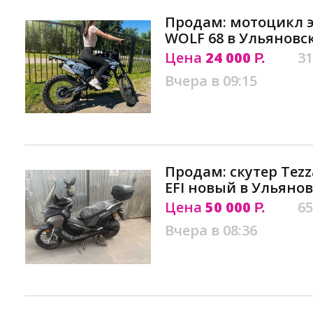
Продам: мотоцикл 
WОLF 68 в Ульяновс
Цена
24 000
31
Р.
Вчера в 09:15
Продам: скутер Tezz
EFI новый в Ульянов
Цена
50 000
65
Р.
Вчера в 08:36