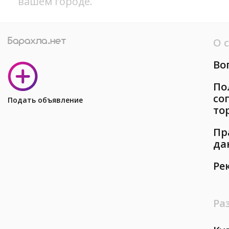
вашем городе.
О 
Во
По
со
Подать объявление
то
Пр
да
Ре
Ра