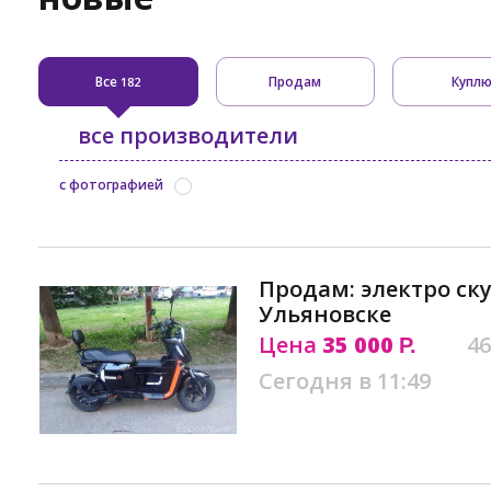
Все
Продам
Купл
182
все производители
с фотографией
Продам: электро ск
Ульяновске
Цена
35 000
46
Р.
Сегодня в 11:49