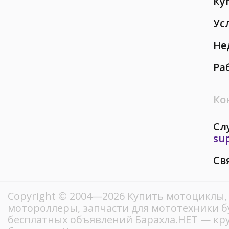
Ку
Ус
Не
Ра
Ко
Сл
su
Св
Copyright © 2004—2026 Купить мотоциклы,
мотороллеры, запчасти для мототехники б
бесплатных объявлений Барахла.НЕТ — кр