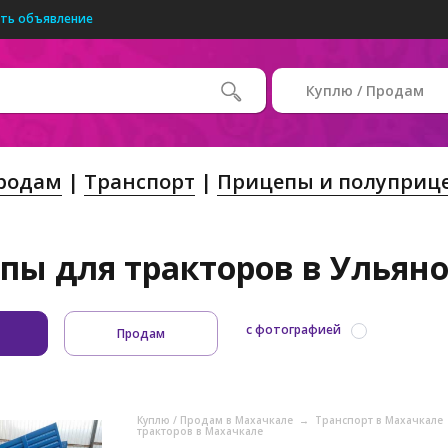
ть объявление
Куплю / Продам
Продам
Транспорт
Прицепы и полуприц
пы для тракторов в Ульянов
с фотографией
Продам
Куплю / Продам в Махачкале
→
Транспорт в Махачкале
тракторов в Махачкале