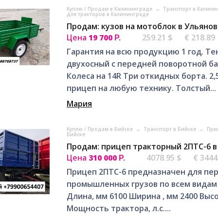
Куплю / Продам в Калининграде
→
Транспорт в Калин
для тракторов в Калининграде
Продам: кузов на мотоблок в Ульянов
Цена
19 700
259.21 $
€ 218.89
Р.
Гарантия на всю продукцию 1 год. Те
двухосный с передней поворотной ба
Колеса на 14R Три откидных борта. 2,
прицеп на любую технику. Толстый...
Мария
Куплю / Продам в Бийске
→
Транспорт в Бийске
→
При
Бийске
Продам: прицеп тракторный 2ПТС-6 в
Цена
310 000
4078.95 $
€ 3444
Р.
Прицеп 2ПТС-6 предназначен для пер
промышленных грузов по всем видам д
Длина, мм 6100 Ширина , мм 2400 Выс
Мощность трактора, л.с....