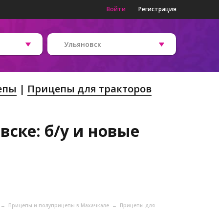
Войти
Регистрация
Ульяновск
епы
Прицепы для тракторов
ске: б/у и новые
→
Прицепы и полуприцепы в Махачкале
→
Прицепы для