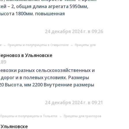
ей – 2, общая длина агрегата 5950мм,
 высота 1800мм. повышенная
24 декабря 2024 г. в 09:26
ле
→
Прицепы и полуприцепы в Ставрополе
→
Прицепы для
зерновоз в Ульяновске
.89
евозки разных сельскохозяйственных и
дорог и в полевых условиях. Размеры
20 Высота, мм 2200 Внутренние размеры
24 декабря 2024 г. в 09:21
Прицепы и полуприцепы в Тольятти
→
Прицепы для тракторов
 Ульяновске