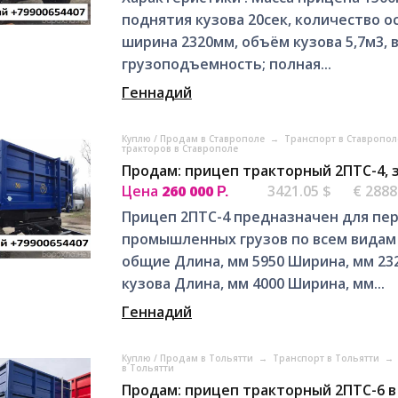
поднятия кузова 20сек, количество ос
ширина 2320мм, объём кузова 5,7м3,
грузоподъемность; полная...
Геннадий
Куплю / Продам в Ставрополе
→
Транспорт в Ставропо
тракторов в Ставрополе
Продам: прицеп тракторный 2ПТС-4, 
Цена
260 000
3421.05 $
€ 2888
Р.
Прицеп 2ПТС-4 предназначен для пер
промышленных грузов по всем видам 
общие Длина, мм 5950 Ширина, мм 23
кузова Длина, мм 4000 Ширина, мм...
Геннадий
Куплю / Продам в Тольятти
→
Транспорт в Тольятти
→
в Тольятти
Продам: прицеп тракторный 2ПТС-6 в