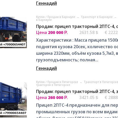
Геннадий
Куплю / Продам в Барнауле
→
Транспорт в Барнауле
→
в Барнауле
Продам: прицеп тракторный 2ПТС-4, 
Цена
200 000
2631.58 $
€ 2222
Р.
Характеристики : Масса прицепа 1500
поднятия кузова 20сек, количество ос
ширина 2320мм, объём кузова 5,7м3,
грузоподъемность; полная...
Геннадий
Куплю / Продам в Пятигорске
→
Транспорт в Пятигорск
тракторов в Пятигорске
Продам: прицеп тракторный 2ПТС-4, 
Цена
260 000
3421.05 $
€ 2888
Р.
Прицеп 2ПТС-4 предназначен для пер
промышленных грузов по всем видам 