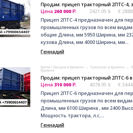
Продам: прицеп тракторный 2ПТС-4, 
Цена
260 000
3421.05 $
€ 2888
Р.
Прицеп 2ПТС-4 предназначен для пер
промышленных грузов по всем видам 
общие Длина, мм 5950 Ширина, мм 23
кузова Длина, мм 4000 Ширина, мм...
Геннадий
Куплю / Продам в Крымске
→
Транспорт в Крымске
→
П
Крымске
Продам: прицеп тракторный 2ПТС-6 в
Цена
310 000
4078.95 $
€ 3444
Р.
Прицеп 2ПТС-6 предназначен для пер
промышленных грузов по всем видам д
Длина, мм 6100 Ширина , мм 2400 Выс
Мощность трактора, л.с....
Геннадий