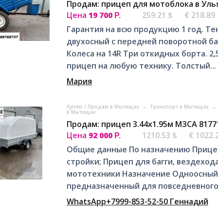
Продам: прицеп для мотоблока в Уль
Цена
19 700
259.21 $
€ 218.89
Р.
Гарантия на всю продукцию 1 год. Те
двухосный с передней поворотной ба
Колеса на 14R Три откидных борта. 2,
прицеп на любую технику. Толстый...
Мария
Куплю / Продам в Мытищах
→
Транспорт в Мытищах
→
в Мытищах
Продам: прицеп 3.44х1.95м МЗСА 8177
Цена
92 000
1210.53 $
€ 1022.
Р.
Общие данные По назначению Прицеп
стройки; Прицеп для багги, вездеход
мототехники Назначение Одноосный
предназначенный для повседневного 
WhatsApp+7999-853-52-50 Геннадий