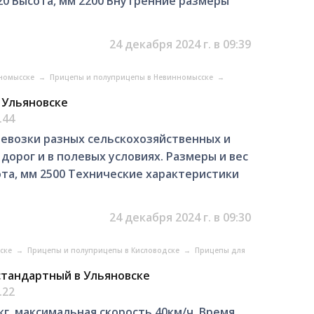
20 Высота, мм 2200 Внутренние размеры
24 декабря 2024 г. в 09:39
нномысске
→
Прицепы и полуприцепы в Невинномысске
→
 Ульяновске
.44
евозки разных сельскохозяйственных и
орог и в полевых условиях. Размеры и вес
ота, мм 2500 Технические характеристики
24 декабря 2024 г. в 09:30
дске
→
Прицепы и полуприцепы в Кисловодске
→
Прицепы для
стандартный в Ульяновске
.22
кг, максимальная скорость 40км/ч. Время