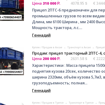
Цена
310 000
4078.95 $
€ 3444
Р.
Прицеп 2ПТС-6 предназначен для пер
промышленных грузов по всем видам д
Длина, мм 6100 Ширина , мм 2400 Выс
Мощность трактора, л.с....
Геннадий
Куплю / Продам в Аксае
→
Транспорт в Аксае
→
Прицеп
Продам: прицеп тракторный 2ПТС-4, 
Цена
200 000
2631.58 $
€ 2222
Р.
Характеристики : Масса прицепа 1500
поднятия кузова 20сек, количество ос
ширина 2320мм, объём кузова 5,7м3,
грузоподъемность; полная...
Геннадий
Куплю / Продам в Туапсе
→
Транспорт в Туапсе
→
Приц