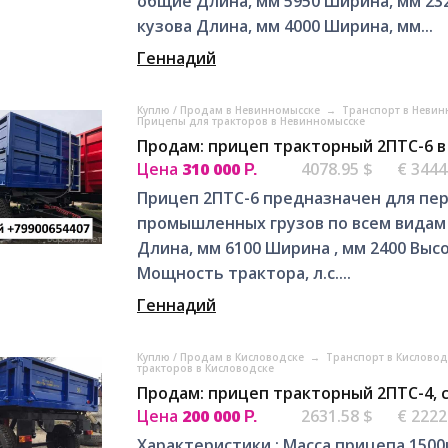
общие Длина, мм 5950 Ширина, мм 23
кузова Длина, мм 4000 Ширина, мм...
Геннадий
Куплю / Продам в Невинномысске
→
Транспорт в Неви
Прицепы для тракторов в Невинномысске
Продам: прицеп тракторный 2ПТС-6 в
Цена
310 000
4078.95 $
€ 3444
Р.
Прицеп 2ПТС-6 предназначен для пер
промышленных грузов по всем видам д
Длина, мм 6100 Ширина , мм 2400 Выс
Мощность трактора, л.с....
Геннадий
Куплю / Продам в Кисловодске
→
Транспорт в Кислово
тракторов в Кисловодске
Продам: прицеп тракторный 2ПТС-4, 
Цена
200 000
2631.58 $
€ 2222
Р.
Характеристики : Масса прицепа 1500