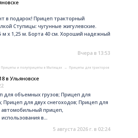
яновске
нт в подарок! Прицеп тракторный
лкой Ступицы: чугунные жигулевские.
5 м х 1,25 м. Борта 40 см. Хороший надежный
Вчера в 13:53
Прицепы и полуприцепы в Мытищах
→
Прицепы для тракторов
18 в Ульяновске
22
 для объемных грузов; Прицеп для
а; Прицеп для двух снегоходов; Прицеп для
 автомобильный прицеп,
использования в...
5 августа 2026 г. в 02:24