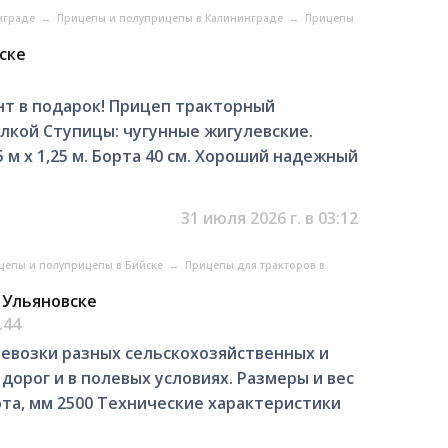
инграде
→
Прицепы и полуприцепы в Калининграде
→
Прицепы
ске
нт в подарок! Прицеп тракторный
лкой Ступицы: чугунные жигулевские.
5 м х 1,25 м. Борта 40 см. Хороший надежный
31 июля 2026 г. в 03:12
цепы и полуприцепы в Бийске
→
Прицепы для тракторов в
 Ульяновске
.44
евозки разных сельскохозяйственных и
орог и в полевых условиях. Размеры и вес
ота, мм 2500 Технические характеристики