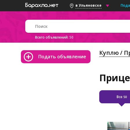
Пода
в Ульяновске
Всего объявлений:
50
Куплю / 
Подать объявление
Прице
Все
50