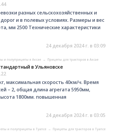
.44
евозки разных сельскохозяйственных и
орог и в полевых условиях. Размеры и вес
ота, мм 2500 Технические характеристики
24 декабря 2024 г. в 03:09
ы и полуприцепы в Аксае
→
Прицепы для тракторов в Аксае
стандартный в Ульяновске
.22
кг, максимальная скорость 40км/ч. Время
ей – 2, общая длина агрегата 5950мм,
 высота 1800мм. повышенная
24 декабря 2024 г. в 03:05
епы и полуприцепы в Туапсе
→
Прицепы для тракторов в Туапсе