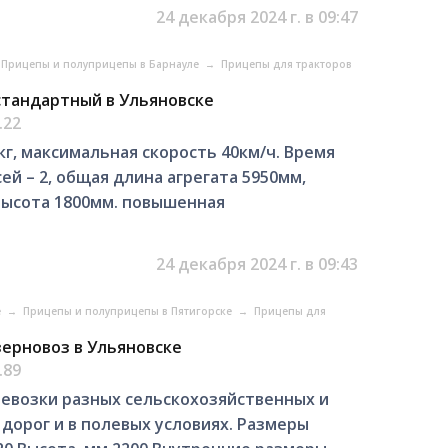
24 декабря 2024 г. в 09:47
Прицепы и полуприцепы в Барнауле
→
Прицепы для тракторов
стандартный в Ульяновске
.22
кг, максимальная скорость 40км/ч. Время
ей – 2, общая длина агрегата 5950мм,
 высота 1800мм. повышенная
24 декабря 2024 г. в 09:43
е
→
Прицепы и полуприцепы в Пятигорске
→
Прицепы для
зерновоз в Ульяновске
.89
евозки разных сельскохозяйственных и
дорог и в полевых условиях. Размеры